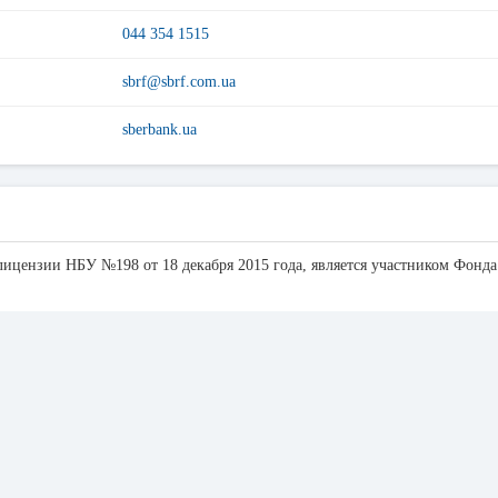
044 354 1515
sbrf@sbrf.com.ua
sberbank.ua
лицензии НБУ №198 от 18 декабря 2015 года, является участником Фонда
родах по всей территории Украины. В том числе в Черновицкой области б
чный режим работы в 2 банкоматов.
ые средства, но и пополнить мобильный счет, заплатить кредит, оплати
ков Черновцы, то при выдаче денег берется комиссия, сумма которой отоб
пераций может быть без комиссии или ее сумма будет минимальной.