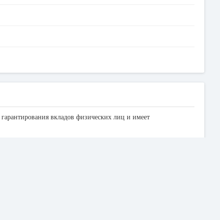
 гарантирования вкладов физических лиц и имеет
анк имеет 3 банкомата, которые расположены в 18 городах
ть услуги и необходимые платежи. Обратите внимание, если вы
ражается на экране банкомата. Если использовать банкоматы