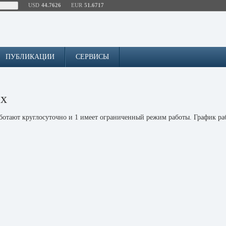
USD
44.7626
EUR
51.6717
ПУБЛИКАЦИИ
СЕРВИСЫ
ах
ботают круглосуточно и 1 имеет ограниченный режим работы. График раб