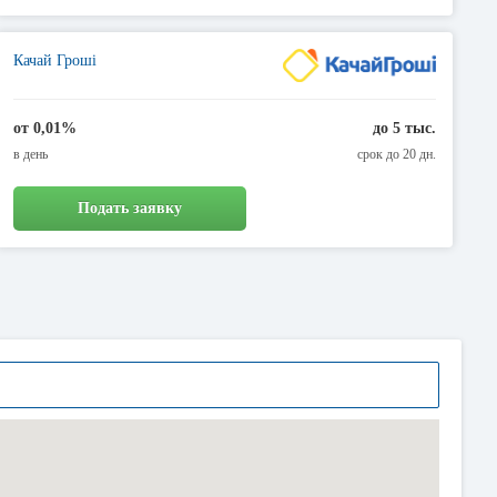
Качай Гроші
от 0,01%
до 5 тыс.
в день
срок до 20 дн.
Подать заявку