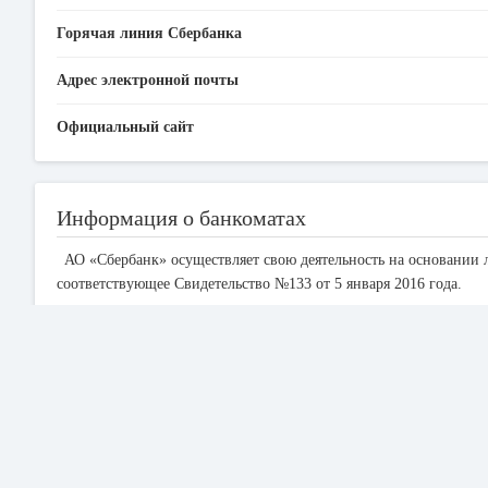
Горячая линия Сбербанка
Адрес электронной почты
Официальный сайт
Информация о банкоматах
АО «Сбербанк» осуществляет свою деятельность на основании 
соответствующее Свидетельство №133 от 5 января 2016 года.
Сеть банкоматов Сбербанка насчитывает 240 устройств в 55 го
области. В Черновцах у банка открыто 3 банкомата, круглосуто
С помощью банкомата Сбербанка можно не только снять денежн
будете пользоваться банковской картой в банкоматах других бан
банков-партнеров Сбербанка, то осуществление определенных о