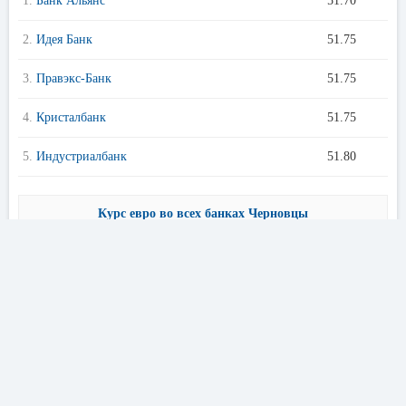
1.
Банк Альянс
51.70
2.
Идея Банк
51.75
3.
Правэкс-Банк
51.75
4.
Кристалбанк
51.75
5.
Индустриалбанк
51.80
Курс евро во всех банках Черновцы
Предложения банков Черновцы
Кредиты онлайн
Кур
〈
〉
Лучшие условия в банках Черновцы