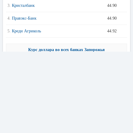
3.
Кристалбанк
44.90
4.
Правэкс-Банк
44.90
5.
Креди Агриколь
44.92
Курс доллара во всех банках Запорожья
Предложения банков Запорожья
Кредиты онлайн
Кур
〈
〉
Лучшие условия в банках Запорожья
Информация о курсе продажи и покупки
долларов США в Радабанке