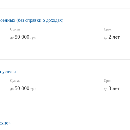
оенных (без справки о доходах)
Сумма
Срок
50 000
2 лет
до
грн.
до
и услуги
Сумма
Срок
50 000
3 лет
до
грн.
до
ехно»