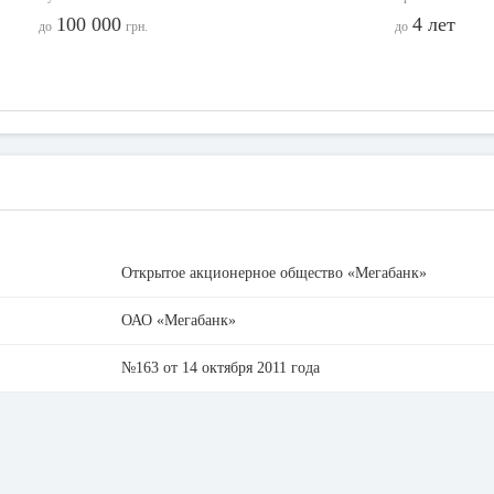
100 000
4 лет
до
грн.
до
Открытое акционерное общество «Мегабанк»
ОАО «Мегабанк»
№163 от 14 октября 2011 года
61002, Украина, г. Харьков, ул. Алчевских, 30
351629