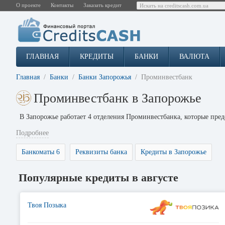
О проекте
Контакты
Заказать кредит
ГЛАВНАЯ
КРЕДИТЫ
БАНКИ
ВАЛЮТА
Главная
Банки
Банки Запорожья
Проминвестбанк
Проминвестбанк в Запорожье
В Запорожье работает 4 отделения Проминвестбанка, которые пре
Подробнее
Банкоматы 6
Реквизиты банка
Кредиты в Запорожье
Популярные кредиты в августе
Твоя Позыка