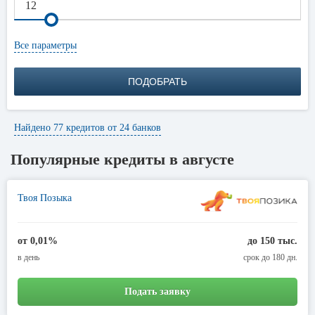
приемлемо низкий, банк всегда может одобрить выдачу кредита.
Чтобы свести к минимуму этот риск, заемщику необходимо доказать
что все выплаты в срок – без сучка и задоринки. Однако
Все параметры
присутствуют и другие не менее важные факторы, как
трудоустройство заемщика и его уровень дохода.
ПОДОБРАТЬ
Найдено 77 кредитов от 24 банков
Популярные кредиты в августе
Твоя Позыка
от 0,01%
до 150 тыс.
в день
срок до 180 дн.
Подать заявку