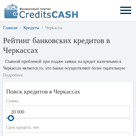
Главная
Кредиты
Черкассы
Рейтинг банковских кредитов в
Черкассах
Главной проблемой при подаче заявки на кредит наличными в
Черкассах является то, что банки осуществляют более тщательную
проверку заемщиков, чтобы выяснить их уровень
Подробнее
платежеспособности. Но это и следовало ожидать, когда клиент
добивается крупной суммы денег, например 50 000 гривен без
Поиск кредитов в Черкассах
предоставления залога.
Сумма
Но существуют способы, чтобы значительно улучшить шансы на
получение кредита хорошего кредитора. Для этого просто необходимо
выполнить следующие несколько шагов, каждый из которых может
значительно увеличить ваши шансы на одобрение кредита, помогая
Срок кредита, мес.
избежать многих проблем. Пока уровень принимаемого риска