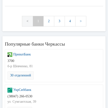
<
1
2
3
4
>
Популярные банки Черкассы
ПриватБанк
3700
б-р Шевченко, 81
30 отделенией
УкрСиббанк
(38047) 266-0530
ул. Сумгаитская, 39