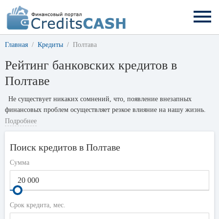
Главная
Кредиты
Полтава
Рейтинг банковских кредитов в
Полтаве
Не существует никаких сомнений, что, появление внезапных
финансовых проблем осуществляет резкое влияние на нашу жизнь.
Человек перестает использовать ранее популярные предметы роскоши
Подробнее
и начинает экономить деньги. Но кроме чрезвычайных затрат,
существуют также ежемесячные растраты на оплату счетов за
Поиск кредитов в Полтаве
коммунальные услуги и погашение других долгов. Кредит
Сумма
наличными может быть хорошим вариантом решения возникших
финансовых проблем.
Быстрые кредиты в Полтаве разработанные, чтобы обеспечить
заемщиков денежными инъекциями для покрытия затрат первой
Срок кредита, мес.
необходимости, только некоторые банки готовы обеспечить