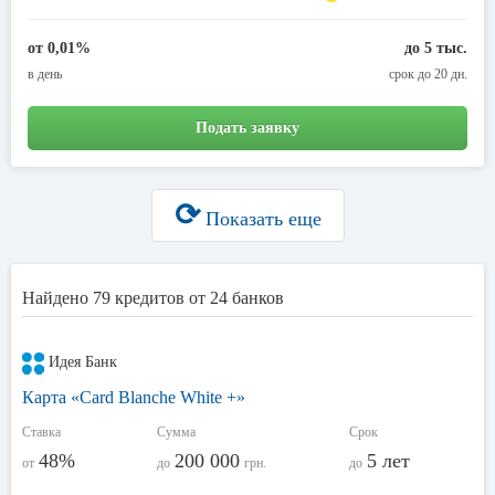
от 0,01%
до 5 тыс.
в день
срок до 20 дн.
Подать заявку
⟳
Показать еще
Найдено 79 кредитов от 24 банков
Идея Банк
Карта «Card Blanche White +»
Ставка
Сумма
Срок
48%
200 000
5 лет
от
до
грн.
до