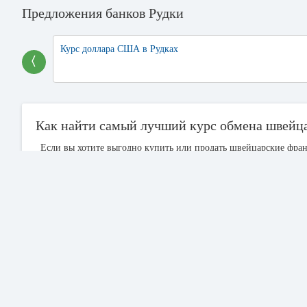
Предложения банков Рудки
Курс доллара США в Рудках
〈
Как найти самый лучший курс обмена швейц
Если вы хотите выгодно купить или продать швейцарские фран
котором самый высокий курс покупки франка и банк где самый 
Возле каждого курса валюты расположена кнопка в виде кальку
гривен, чтоб купить необходимую сумму швейцарских франков и 
Сравнительная таблица курсов валют содержит официальные ку
таблицы позволяет отсортировать таблицу по возрастанию или
которое предлагает наиболее выгодные значения.
Для того чтобы узнать оптимальный курс обмена франка на сег
Выбрать, какая операция вам нужна - покупка или продажа