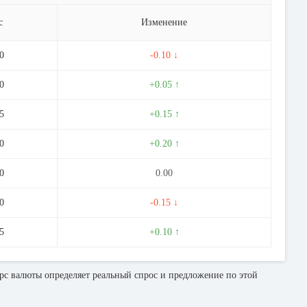
с
Изменение
0
-0.10 ↓
0
+0.05 ↑
5
+0.15 ↑
0
+0.20 ↑
0
0.00
0
-0.15 ↓
5
+0.10 ↑
с валюты определяет реальный спрос и предложение по этой