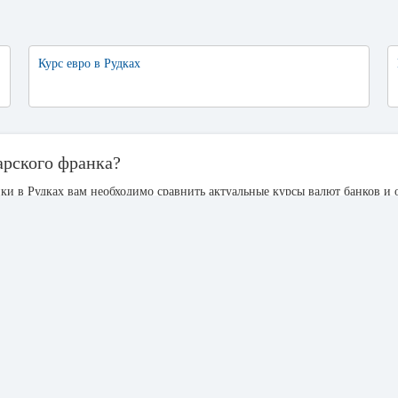
Курс евро в Рудках
арского франка?
ки в Рудках вам необходимо сравнить актуальные курсы валют банков и 
низкий курс продажи франка. Эти сведения периодически обновляются в 
лятора, при нажатии которой появляется конвертер валют. С помощью кон
сколько вы получите гривен, если сдадите валюту.
рсы 1 банк Рудки, который имеет 3 пункта обмена валют. По каждому о
 убыванию, чтобы найти минимальное или максимальное значение курса 
одня, вам нужно:
. Для каждой в таблице есть отдельный столбик с данными.