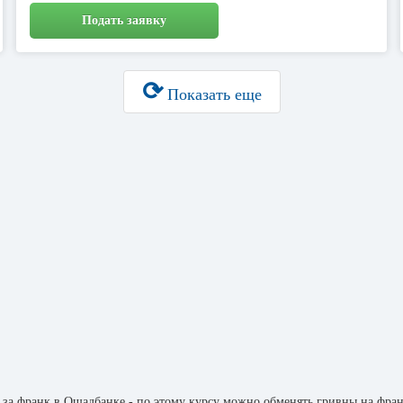
Подать заявку
⟳
Показать еще
за франк в Ощадбанке - по этому курсу можно обменять гривны на фран