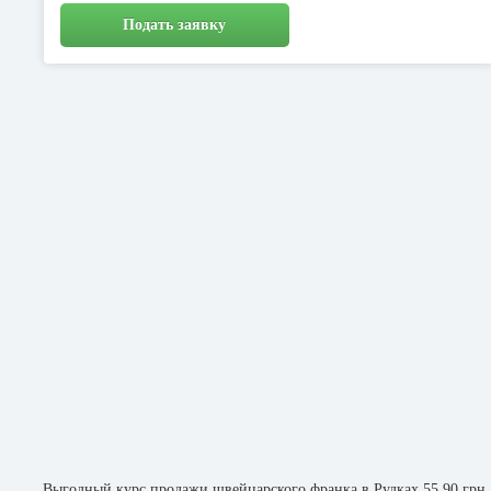
Подать заявку
Выгодный курс продажи швейцарского франка в Рудках 55.90 грн. 