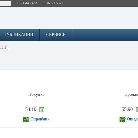
USD
44.7488
EUR
51.5372
ПУБЛИКАЦИИ
СЕРВИСЫ
CHF)
Покупка
Прода
54.10
55.90
Ощадбанк
Ощад