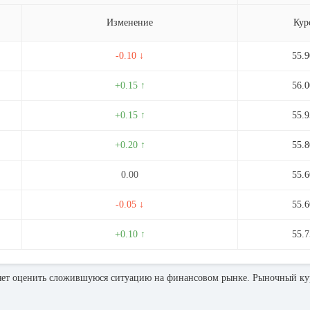
Изменение
Кур
-0.10 ↓
55.9
+0.15 ↑
56.0
+0.15 ↑
55.9
+0.20 ↑
55.8
0.00
55.6
-0.05 ↓
55.6
+0.10 ↑
55.7
ет оценить сложившуюся ситуацию на финансовом рынке. Рыночный кур