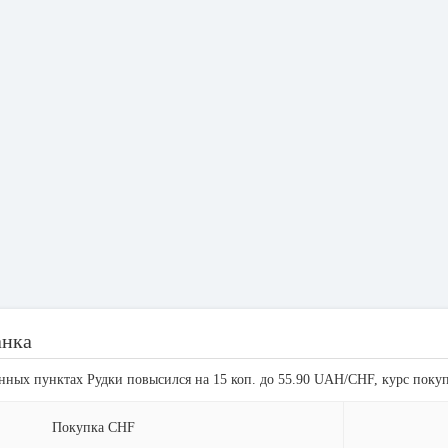
анка
енных пунктах Рудки повысился на 15 коп. до 55.90 UAH/CHF, курс поку
Покупка CHF