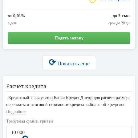
от 0,01%
до 5 тыс.
в день
срок до 20 дн.
Подать заявку
⟳
Показать еще
Расчет кредита
Кредитный калькулятор Банка Кредит Днепр для расчета размера
переплаты и итоговой стоимости кредита ««Большой кредит»».
По умолчанию установлена минимальная ставка 36,5%, срок
Подробнее
кредитования 1 год, сумма 10 000 гривен.
Требуемая сумма, гривен