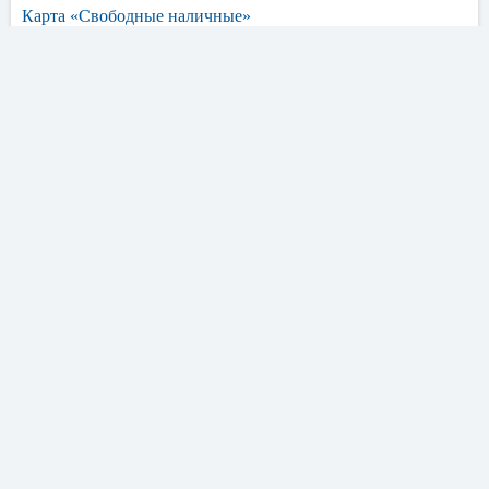
Карта «Свободные наличные»
Ставка
Сумма
Срок
48%
200 000
5 лет
от
до
грн.
до
ОТПРАВИТЬ ЗАЯВКУ
Паказать детали
Похожие кредиты других банков
Креди Агриколь
Карта «Для свершений»
Ставка
Сумма
Срок
34%
250 000
5 лет
от
до
грн.
до