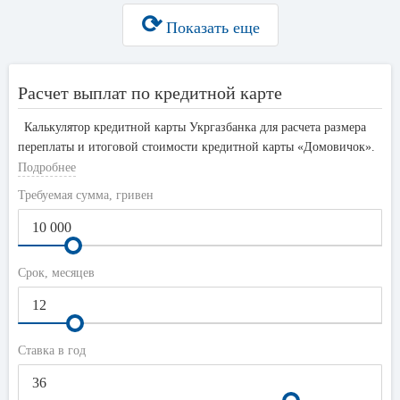
⟳
Показать еще
Расчет выплат по кредитной карте
Калькулятор кредитной карты Укргазбанка для расчета размера
переплаты и итоговой стоимости кредитной карты «Домовичок».
По умолчанию установлена минимальная ставка 36%, срок
Подробнее
кредитования 1 год, сумма 10 000 гривен.
Требуемая сумма, гривен
Срок, месяцев
Ставка в год