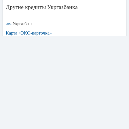
Другие кредиты Укргазбанка
Укргазбанк
Карта «ЭКО-карточка»
Ставка
Сумма
Срок
36%
300 000
5 лет
от
до
грн.
до
ОТПРАВИТЬ ЗАЯВКУ
Паказать детали
Похожие кредиты других банков