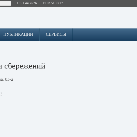
USD
44.7626
EUR
51.6717
ПУБЛИКАЦИИ
СЕРВИСЫ
и сбережений
а, 83-д
а