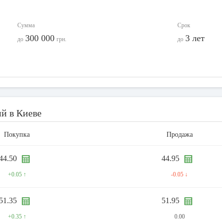
Сумма
Срок
300 000
3 лет
до
грн.
до
й в Киеве
Покупка
Продажа
44.50
44.95
+0.05 ↑
-0.05 ↓
51.35
51.95
+0.35 ↑
0.00