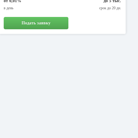
от 0,01%
до 5 тыс.
в день
срок до 20 дн.
Подать заявку