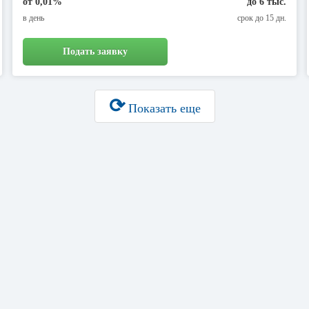
от 0,01%
до 6 тыс.
в день
срок до 15 дн.
Подать заявку
⟳
Показать еще