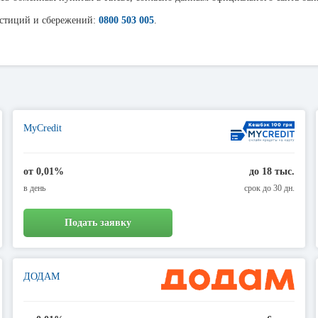
естиций и сбережений:
0800 503 005
.
MyCredit
от 0,01%
до 18 тыс.
в день
срок до 30 дн.
Подать заявку
ДОДАМ