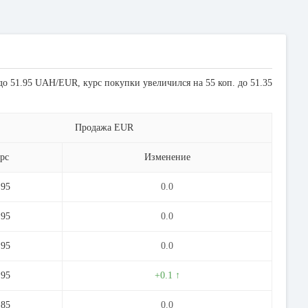
до 51.95 UAH/EUR, курс покупки увеличился на 55 коп. до 51.35
Продажа EUR
рс
Изменение
.95
0.0
.95
0.0
.95
0.0
.95
+0.1 ↑
.85
0.0