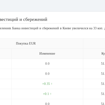
вестиций и сбережений
елениях Банка инвестиций и сбережений в Киеве увеличился на 33 коп. 
Покупка EUR
Изменение
Ку
0.0
51
0.0
51
+0.35 ↑
51
+0.1 ↑
51
0.0
51