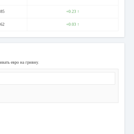
.85
+0.23 ↑
.62
+0.03 ↑
ивать евро на гривну.