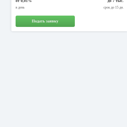
от 0,01%
до 7 тыс.
в день
срок до 15 дн.
Подать заявку