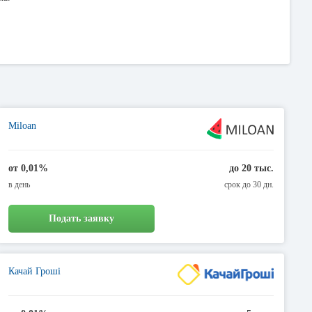
Miloan
от 0,01%
до 20 тыс.
в день
срок до 30 дн.
Подать заявку
Качай Гроші