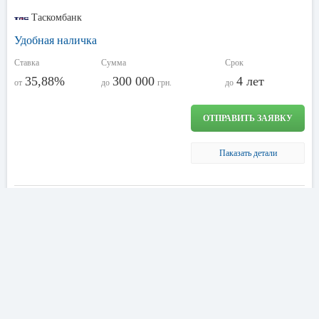
Таскомбанк
Удобная наличка
Ставка
Сумма
Срок
35,88%
300 000
4 лет
от
до
грн.
до
ОТПРАВИТЬ ЗАЯВКУ
Паказать детали
Реквизиты ПАО «ТАСКОМБАНК»
Полное фирменное
Публичное акционерное общество
наименование
«ТАСКОМБАНК»