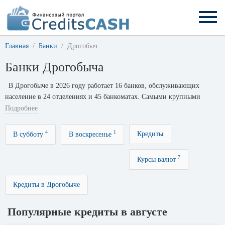
Главная
Банки
Дрогобыч
Банки Дрогобыча
В Дрогобыче в 2026 году работает 16 банков, обслуживающих
население в 24 отделениях и 45 банкоматах. Самыми крупными
банками по числу филиалов являются: Ощадбанк с 7 офисами,
Подробнее
ПриватБанк с 3 офисами и Universal Bank с 1 офисом.
4
1
Кредиты
В субботу
В воскресенье
7
Курсы валют
Кредиты в Дрогобыче
Популярные кредиты в августе