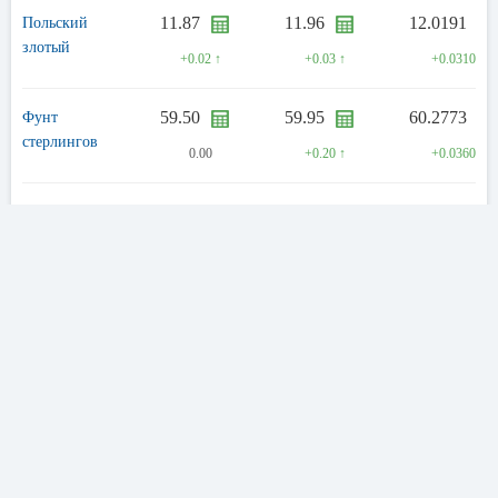
11.87
11.96
12.0191
Польский
злотый
+0.02 ↑
+0.03 ↑
+0.0310 ↑
59.50
59.95
60.2773
Фунт
стерлингов
0.00
+0.20 ↑
+0.0360 ↑
54.75
55.45
55.2761
Швейцарский
франк
-0.30 ↓
0.00
+0.0120 ↑
30.00
31.00
31.5218
Австралийский
доллар
0.00
0.00
+0.0180 ↑
31.18
31.68
31.9881
Канадский
доллар
+0.01 ↑
+0.16 ↑
+0.1860 ↑