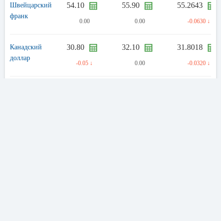
54.10
55.90
55.2643
Швейцарский
франк
0.00
0.00
-0.0630 ↓
30.80
32.10
31.8018
Канадский
доллар
-0.05 ↓
0.00
-0.0320 ↓
Реквизиты ОАО «Ощадбанк»
Полное фирменное
Открытое акционерное общество
наименование
«Государственный сберегательный
банк Украины»
Сокращённое
ОАО «Ощадбанк»
наименование