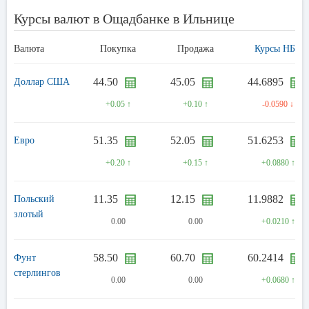
Курсы валют в Ощадбанке в Ильнице
Валюта
Покупка
Продажа
Курсы НБУ
44.50
45.05
44.6895
Доллар США
+0.05 ↑
+0.10 ↑
-0.0590 ↓
51.35
52.05
51.6253
Евро
+0.20 ↑
+0.15 ↑
+0.0880 ↑
11.35
12.15
11.9882
Польский
злотый
0.00
0.00
+0.0210 ↑
58.50
60.70
60.2414
Фунт
стерлингов
0.00
0.00
+0.0680 ↑