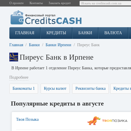
О проекте
Контакты
Заказать кредит
ГЛАВНАЯ
КРЕДИТЫ
БАНКИ
ВАЛЮТА
Главная
Банки
Банки Ирпени
Пиреус Банк
Пиреус Банк в Ирпене
В Ирпене работает 1 отделение Пиреус Банка, которые предостав
Подробнее
Банкоматы 1
Курсы валют
Реквизиты банка
Кредиты 
Популярные кредиты в августе
Твоя Позыка