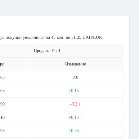
урс покупки увеличился на 45 коп. до 51.35 UAH/EUR.
Продажа EUR
рс
Изменение
.05
0.0
.05
+0.15 ↑
.90
-0.2 ↓
.10
+0.15 ↑
.95
+0.35 ↑