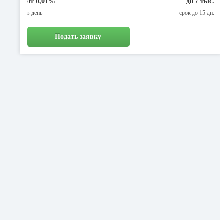
от 0,01%
до 7 тыс.
в день
срок до 15 дн.
Подать заявку