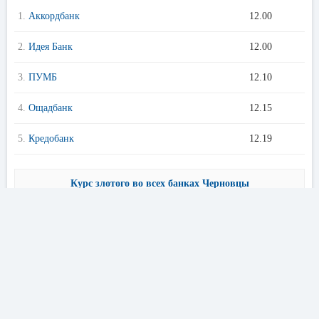
1.
Аккордбанк
12.00
2.
Идея Банк
12.00
3.
ПУМБ
12.10
4.
Ощадбанк
12.15
5.
Кредобанк
12.19
Курс злотого во всех банках Черновцы
Предложения банков Черновцы
Кредиты онлайн
Кур
〈
〉
Лучшие условия в банках Черновцы