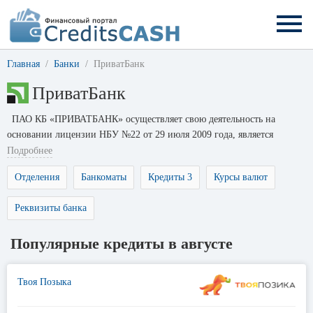
Главная
Банки
ПриватБанк
ПриватБанк
ПАО КБ «ПРИВАТБАНК» осуществляет свою деятельность на
основании лицензии НБУ №22 от 29 июля 2009 года, является
участником Фонда гарантирования вкладов физических лиц и имеет
Подробнее
соответствующее Свидетельство №104 от 6 ноября 2012 года.
Отделения
Банкоматы
Кредиты 3
Курсы валют
ПриватБанк предоставляют услуги физическим и юридическим
лицам в будни и выходные дни.
Реквизиты банка
Популярные кредиты в августе
Твоя Позыка