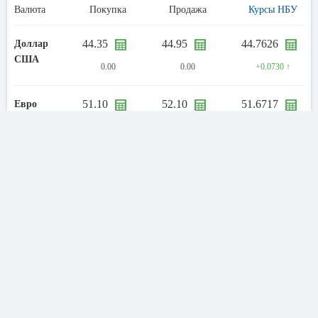
Валюта
Покупка
Продажа
Курсы НБУ
44.35
44.95
44.7626
Доллар
США
0.00
0.00
+0.0730 ↑
51.10
52.10
51.6717
Евро
+0.10 ↑
+0.10 ↑
+0.0460 ↑
Реквизиты ПАО КБ «ПРИВАТБАНК»
Полное фирменное
Публичное акционерное общество
наименование
«Коммерческий Банк ПриватБанк»