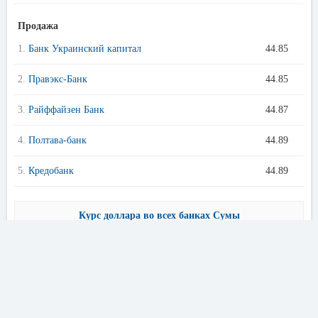
Продажа
1.
Банк Украинский капитал
44.85
2.
Правэкс-Банк
44.85
3.
Райффайзен Банк
44.87
4.
Полтава-банк
44.89
5.
Кредобанк
44.89
Курс доллара во всех банках Сумы
Предложения банков Сумы
Кредиты онлайн
Кур
〈
〉