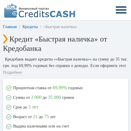
Главная
Кредиты
«Быстрая наличка»
Кредит «Быстрая наличка» от
Кредобанка
Кредобанк выдает кредиты ««Быстрая наличка»» на сумму до 35 тыс.
грн. под 69,99% годовых без справки о доходах. Если оформить этот
кредит на сумму 20 000 гривен на 12 месяцев, то переплата составит
Подробнее
8 364 гривны.
69,99%
Процентная ставка от
годовых
1 000
35 000
Сумма от
до
гривен
5 лет
Срок до
21
75
Возраст от
до
лет
Выдача наличными или на счет