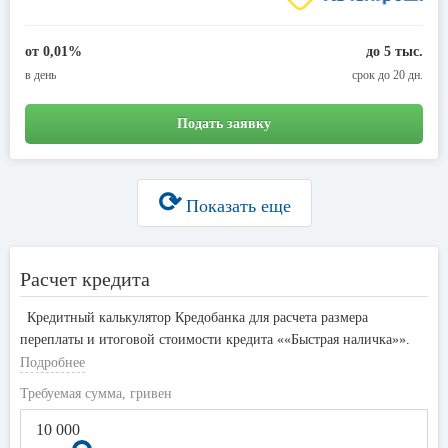
от 0,01%
до 5 тыс.
в день
срок до 20 дн.
Подать заявку
⟳
Показать еще
Расчет кредита
Кредитный калькулятор Кредобанка для расчета размера
переплаты и итоговой стоимости кредита ««Быстрая наличка»».
По умолчанию установлена минимальная ставка 69,99%, срок
Подробнее
кредитования 1 год, сумма 10 000 гривен.
Требуемая сумма, гривен