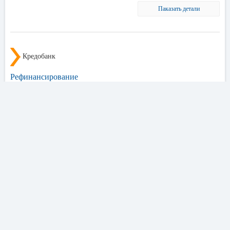
Паказать детали
Кредобанк
Рефинансирование
Ставка
Сумма
Срок
53,99%
50 000
5 лет
от
до
грн.
до
ОТПРАВИТЬ ЗАЯВКУ
Паказать детали
Похожие кредиты других банков