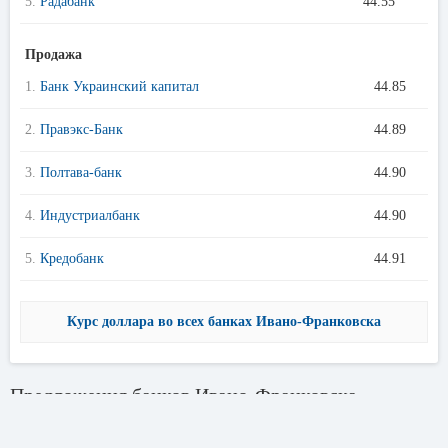
5.
Радабанк
44.55
Продажа
1.
Банк Украинский капитал
44.85
2.
Правэкс-Банк
44.89
3.
Полтава-банк
44.90
4.
Индустриалбанк
44.90
5.
Кредобанк
44.91
Курс доллара во всех банках Ивано-Франковска
Предложения банков Ивано-Франковска
Кредиты онлайн
Кур