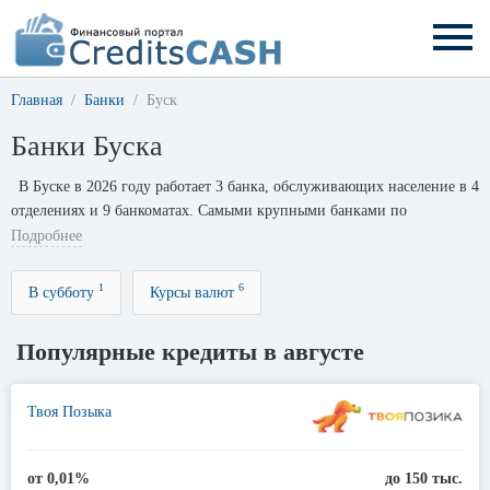
Главная
Банки
Буск
Банки Буска
В Буске в 2026 году работает 3 банка, обслуживающих население в 4
отделениях и 9 банкоматах. Самыми крупными банками по
численности филиалов являются: Ощадбанк с 2 офисами, Кредобанк с
Подробнее
1 офисом и ПриватБанк с 1 офисом.
1
6
В субботу
Курсы валют
Популярные кредиты в августе
Твоя Позыка
от 0,01%
до 150 тыс.