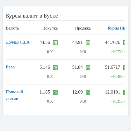
Курсы валют в Буске
Валюта
Покупка
Продажа
Курсы НБУ
44.56
44.91
44.7626
Доллар США
0.00
0.00
+0.0730 ↑
51.46
51.84
51.6717
Евро
0.00
0.00
+0.0460 ↑
11.85
12.09
12.0191
Польский
злотый
0.00
0.00
+0.0310 ↑
58.50
60.70
60.2773
Фунт
стерлингов
0.00
0.00
+0.0360 ↑