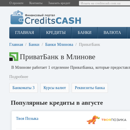
О проекте
Контакты
Заказать кредит
ГЛАВНАЯ
КРЕДИТЫ
БАНКИ
ВАЛЮТА
Главная
Банки
Банки Млинова
ПриватБанк
ПриватБанк в Млинове
В Млинове работает 1 отделение ПриватБанка, которые предостав
Подробнее
Банкоматы 3
Курсы валют
Реквизиты банка
Популярные кредиты в августе
Твоя Позыка