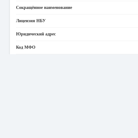
Сокращённое наименование
Лицензия НБУ
Юридический адрес
Код МФО
ЕГРПОУ
SWIFT
Горячая линия ПриватБанка
Адрес электронной почты
Официальный сайт