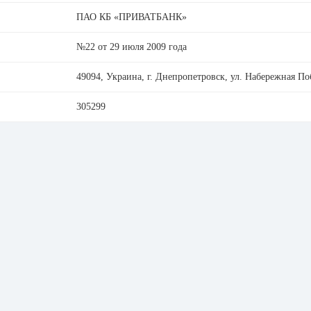
ПАО КБ «ПРИВАТБАНК»
№22 от 29 июля 2009 года
49094, Украина, г. Днепропетровск, ул. Набережная По
305299
14360570
PBANUA2X
0800 500 003
hotline@privatbank.ua
privatbank.ua