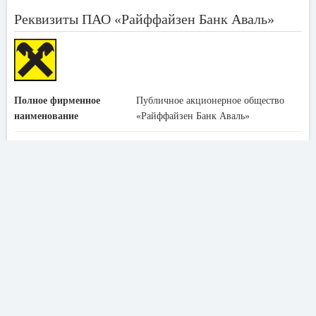
Реквизиты ПАО «Райффайзен Банк Аваль»
Полное фирменное
Публичное акционерное общество
наименование
«Райффайзен Банк Аваль»
Сокращённое
ПАО «Райффайзен Банк Аваль»
наименование
Лицензия НБУ
№10 от 17 ноября 2009 года
Юридический адрес
01011, Украина, г. Киев, ул. Лескова, 9
Код МФО
300335
ЕГРПОУ
14305909
SWIFT
AVAL UA UK