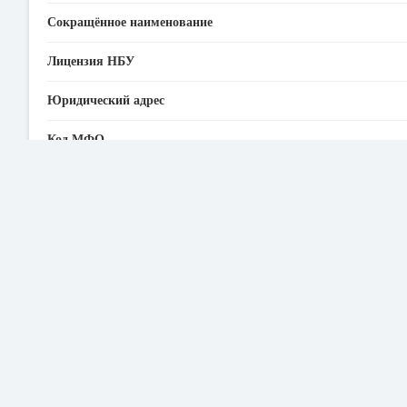
Сокращённое наименование
Лицензия НБУ
Юридический адрес
Код МФО
ЕГРПОУ
SWIFT
Горячая линия ПриватБанка
Адрес электронной почты
Официальный сайт