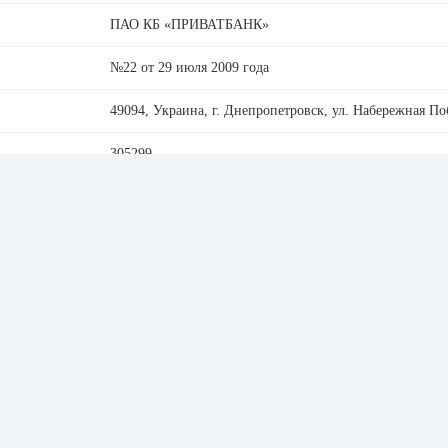
ПАО КБ «ПРИВАТБАНК»
№22 от 29 июля 2009 года
49094, Украина, г. Днепропетровск, ул. Набережная По
305299
14360570
PBANUA2X
0800 500 003
hotline@privatbank.ua
privatbank.ua