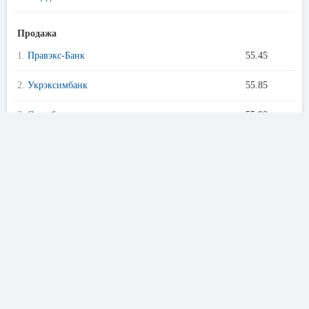
Продажа
1.
Правэкс-Банк
55.45
2.
Укрэксимбанк
55.85
3.
Ощадбанк
55.90
4.
ОТП Банк
55.95
5.
Глобус
56.00
Курс франка во всех банках Сумы
Предложения банков Сумы
Кредиты онлайн