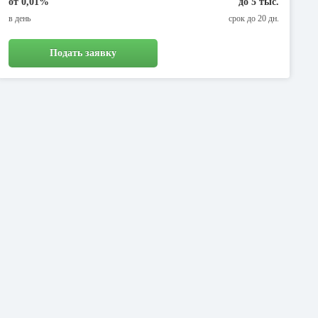
от 0,01%
до 5 тыс.
в день
срок до 20 дн.
Подать заявку