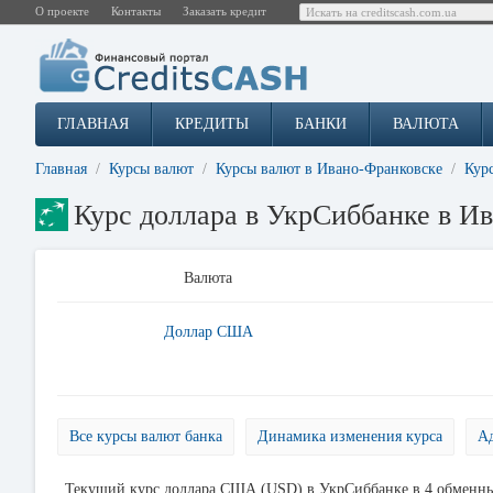
О проекте
Контакты
Заказать кредит
ГЛАВНАЯ
КРЕДИТЫ
БАНКИ
ВАЛЮТА
Главная
Курсы валют
Курсы валют в Ивано-Франковске
Кур
Курс доллара в УкрСиббанке в И
Валюта
Доллар США
Все курсы валют банка
Динамика изменения курса
Ад
Текущий курс доллара США (USD) в УкрСиббанке в 4 обменных