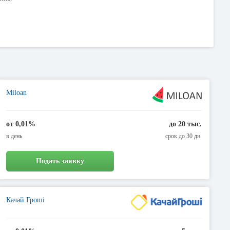
Miloan
от 0,01%
до 20 тыс.
в день
срок до 30 дн.
Подать заявку
Качай Гроші