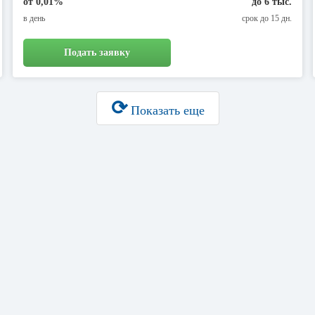
от 0,01%
до 6 тыс.
в день
срок до 15 дн.
Подать заявку
⟳
Показать еще