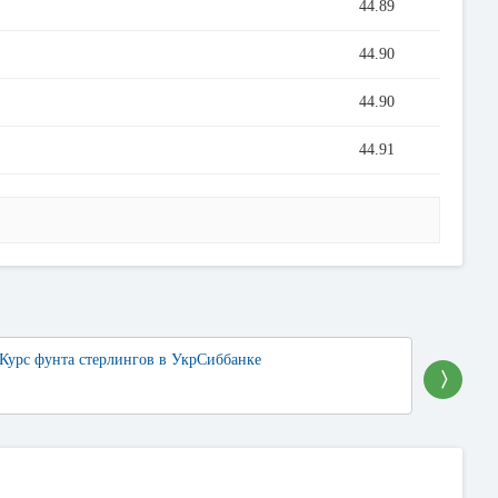
44.89
44.90
44.90
44.91
Курс фунта стерлингов в УкрСиббанке
Курс ш
〉