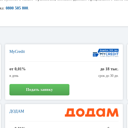
ка:
0800 505 800
.
MyCredit
от 0,01%
до 18 тыс.
в день
срок до 30 дн.
Подать заявку
ДОДАМ