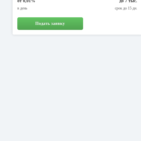
от 0,01%
до 7 тыс.
в день
срок до 15 дн.
Подать заявку