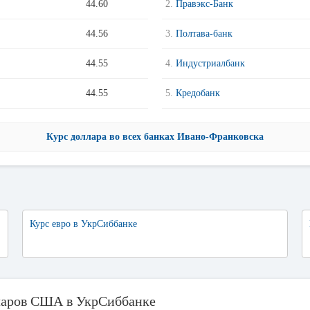
44.60
2.
Правэкс-Банк
44.56
3.
Полтава-банк
44.55
4.
Индустриалбанк
44.55
5.
Кредобанк
Курс доллара во всех банках Ивано-Франковска
Курс евро в УкрСиббанке
ларов США в УкрСиббанке