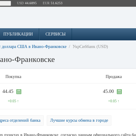
USD
44.6895
EUR
51.6253
ПУБЛИКАЦИИ
СЕРВИСЫ
с доллара США в Ивано-Франковске
УкрСиббанк (USD)
вано-Франковске
Покупка
Продажа
44.45
45.00
+0.05 ↑
+0.05 ↑
реса отделений банка
Лучшие курсы обмена в городе
 пунктах в Ивано-Франковске, согласно данным официального сайта ба