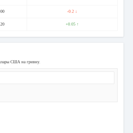
.00
-0.2 ↓
.20
+0.05 ↑
оллары США на гривну.