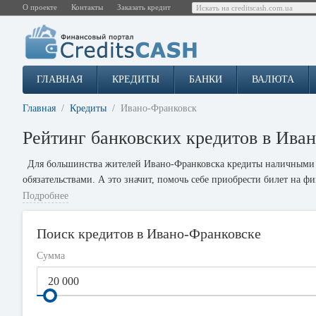
О проекте
Контакты
Заказать кредит
ГЛАВНАЯ
КРЕДИТЫ
БАНКИ
ВАЛЮТА
Главная
Кредиты
Ивано-Франковск
Рейтинг банковских кредитов в Ива
Для большинства жителей Ивано-Франковска кредиты наличными 
обязательствами. А это значит, помочь себе приобрести билет на ф
Подробнее
Первым шагом в получении банковского кредита является наличие 
нормально вести дела с банком и представляет большую ответствен
Поиск кредитов в Ивано-Франковске
После получения кредита наличными, важно своевременно сплачив
свою кредитную историю и будет иметь низкие шансы получить кре
Сумма
Низкий кредитный рейтинг, конечно, влияет на процесс согласова
заключается в том, сможет ли заявитель без проблемно погашать кр