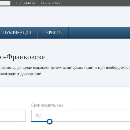
USD
44.6895
EUR
51.6253
ПУБЛИКАЦИИ
СЕРВИСЫ
но-Франковске
являются дополнительными денежными средствами, и при необходимост
инансовое оздоровление.
хорошего кредитного рейтинга. Дело в том, что зачастую кредитная исто
ность в погашении кредита и оплату процентов.
ать все ежемесячные платежи и полностью закрыть кредит в отведенный
дит в будущем.
Срок кредита, мес.
ния кредита, но не достаточно, чтобы разрушить все шансы на утвержден
едит. После подтверждения того, что это возможно, утверждение заявки 