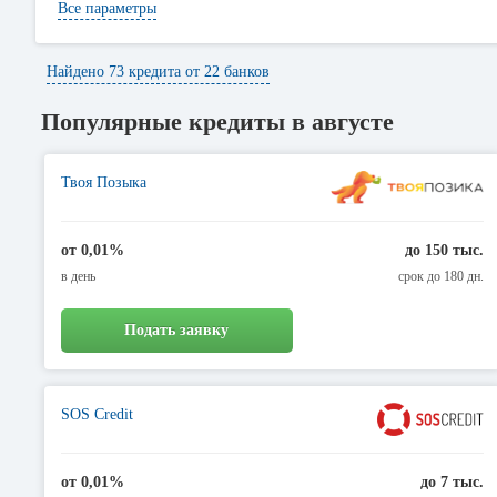
Основная тенденция банков значиться в том, что любой вид креди
Все параметры
том, что вы можете сравнить и выбрать более конкурентоспособные
что являются оперативными по продолжительности периода времен
Найдено 73 кредита от 22 банков
Каждый желающий имеет возможность подать заявку на кредит сра
для дальнейшего заключения сделки.
Популярные кредиты в августе
Твоя Позыка
от 0,01%
до 150 тыс.
в день
срок до 180 дн.
Подать заявку
SOS Credit
от 0,01%
до 7 тыс.