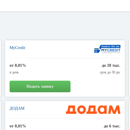
та можно заказать через Интернет, отправив онлайн-заявку через сайт 
 процентные ставки и сроки погашения. Это обстоятельство делает займы
и для принятия одобрительного решения о выдачи займа.
зу в несколько банков и быстро оформить кредит в городе Ивано-Франко
MyCredit
от 0,01%
до 18 тыс.
в день
срок до 30 дн.
Подать заявку
ДОДАМ
от 0,01%
до 6 тыс.