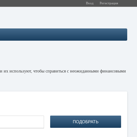
Вход
Регистрация
и их используют, чтобы справиться с неожиданными финансовыми
рия человека говорит о многом, а именно о его способности
 для этого срок. В противном случае заемщик может испортить
ие. Главная тревога для большинство коммерческих банков
ПОДОБРАТЬ
будет одобрено.