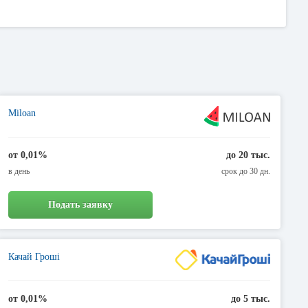
банка. Преимущество уникальной услуги кредит наличными онлайн в
 еще более доступными для пользователей. И еще более важно то,
вске, после решения о выдачи кредита с вами свяжется менеджер
Miloan
от 0,01%
до 20 тыс.
в день
срок до 30 дн.
Подать заявку
Качай Гроші
от 0,01%
до 5 тыс.