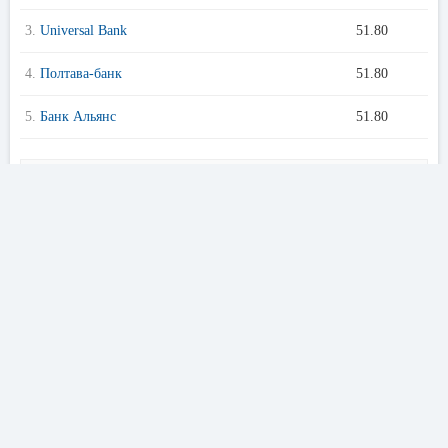
3.
Universal Bank
51.80
4.
Полтава-банк
51.80
5.
Банк Альянс
51.80
Курс евро во всех банках Киева
Предложения банков Киева
Кредиты онлайн
Кур
〈
〉
Лучшие условия в банках Киева
Информация о курсе продажи и покупки евро
в Банке Восток