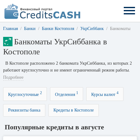
Главная
Банки
Банки Костополя
УкрСиббанк
Банкоматы
Банкоматы УкрСиббанка в
Костополе
В Костополе расположено 2 банкомата УкрСиббанка, из которых 2
работают круглосуточно и не имеют ограниченный режим работы.
График работы банкоматов можно уточнить на сайте банка
Подробнее
ukrsibbank.com или позвонив по телефону горячей линии банка
0800
505 800
.
2
1
4
Круглосуточные
Отделения
Курсы валют
Реквизиты банка
Кредиты в Костополе
Популярные кредиты в августе