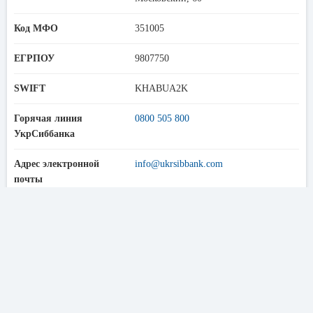
Код МФО
351005
ЕГРПОУ
9807750
SWIFT
KHABUA2K
Горячая линия
0800 505 800
УкрСиббанка
Адрес электронной
info@ukrsibbank.com
почты
Официальный сайт
ukrsibbank.com
Информация о банкоматах
ПАО «УкрСиббанк» осуществляет свою деятельность на