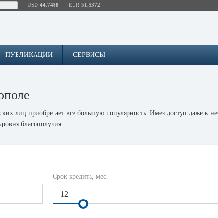
USD
44.7488
EUR
51.5372
ПУБЛИКАЦИИ
СЕРВИСЫ
ополе
ских лиц приобретает все большую популярность. Имея доступ даже к не
уровня благополучия.
при финансовых стрессах современной жизни. Все, что нужно сделать, 
- без справки о доходах, под залог и без залога, в зависимости от сумм
наличие хорошего кредитного рейтинга. Зачастую, кредитная история че
нии кредита и процентов.
Срок кредита, мес.
ить ежемесячные платежи и полностью закрыть кредит в отведенный для 
 будущем.