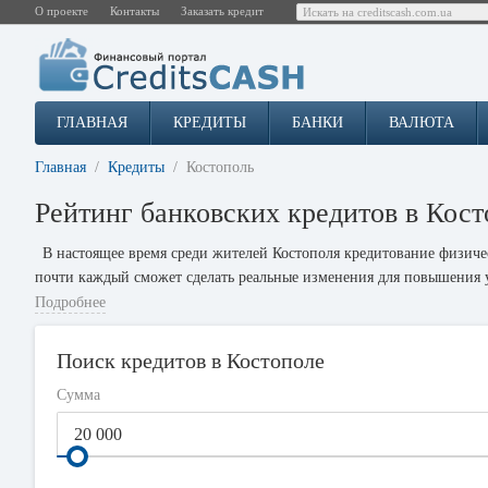
О проекте
Контакты
Заказать кредит
ГЛАВНАЯ
КРЕДИТЫ
БАНКИ
ВАЛЮТА
Главная
Кредиты
Костополь
Рейтинг банковских кредитов в Кост
В настоящее время среди жителей Костополя кредитование физиче
почти каждый сможет сделать реальные изменения для повышения 
Подробнее
Кредиты наличными являются жизненно важной частью выживания 
услугу. Кредиторы предоставляют несколько вариантов кредитования 
Поиск кредитов в Костополе
Основным в оформлении банковского кредита наличными является 
вести дела с банком и выражает большую ответственность в погаше
Сумма
После получения денег от банка в долг, важно своевременно внос
кредитную историю и будет иметь низкие шансы получить кредит в