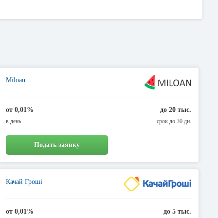
вить онлайн-заявку на получение денежных средств. Это очень
бно и не может быть проще.
Miloan
от 0,01%
до 20 тыс.
в день
срок до 30 дн.
Подать заявку
Качай Гроші
от 0,01%
до 5 тыс.