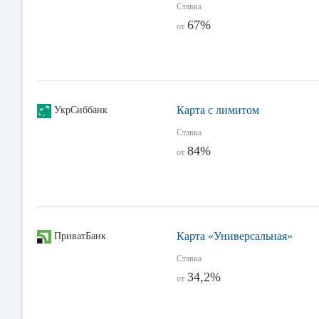
Ставка
67%
от
Карта с лимитом
УкрСиббанк
Ставка
84%
от
Карта «Универсальная»
ПриватБанк
Ставка
34,2%
от