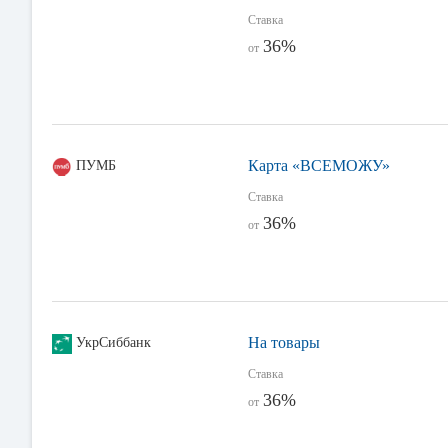
Ставка
36%
от
Карта «ВСЕМОЖУ»
ПУМБ
Ставка
36%
от
На товары
УкрСиббанк
Ставка
36%
от