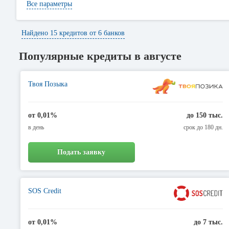
Имея несколько свободных минут на протяжении рабочего дня, вы 
Все параметры
интересное предложение, процесс короткий и простой, ваш кредит б
Найдено 15 кредитов от 6 банков
Популярные кредиты в августе
Твоя Позыка
от 0,01%
до 150 тыс.
в день
срок до 180 дн.
Подать заявку
SOS Credit
от 0,01%
до 7 тыс.