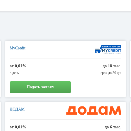
можете обратиться в любой банк Костополя через Интернет, чтобы отпра
удет одобрен в течение нескольких минут. Все действительно легко, удо
MyCredit
от 0,01%
до 18 тыс.
в день
срок до 30 дн.
Подать заявку
ДОДАМ
от 0,01%
до 6 тыс.