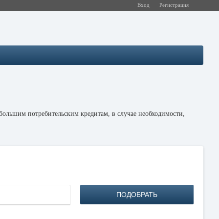
Вход
Регистрация
большим потребительским кредитам, в случае необходимости,
это убедиться, что вы правильно выбрали подходящую для вас
ы кредита, а также от периода - краткосрочные и долгосрочные.
ловека говорит о многом, а именно о его способности нормально
этого срок. В противном случае, заемщик может испортить свою
ПОДОБРАТЬ