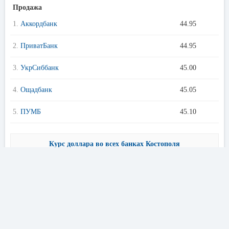
Продажа
1.
Аккордбанк
44.95
2.
ПриватБанк
44.95
3.
УкрСиббанк
45.00
4.
Ощадбанк
45.05
5.
ПУМБ
45.10
Курс доллара во всех банках Костополя
Предложения банков Костополя
Кредиты онлайн
Кур
〈
〉
Лучшие условия в банках Костополя