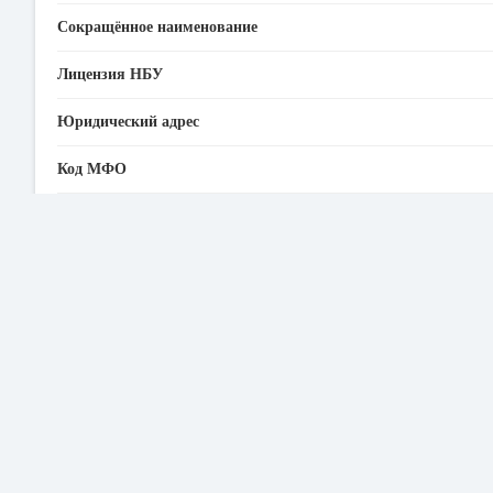
Сокращённое наименование
Лицензия НБУ
Юридический адрес
Код МФО
ЕГРПОУ
SWIFT
Горячая линия ПриватБанка
Адрес электронной почты
Официальный сайт