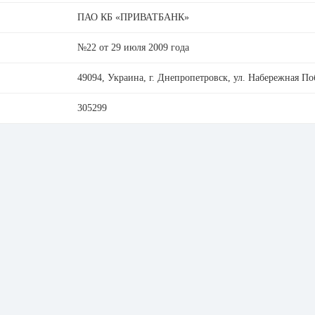
ПАО КБ «ПРИВАТБАНК»
№22 от 29 июля 2009 года
49094, Украина, г. Днепропетровск, ул. Набережная По
305299
14360570
PBANUA2X
0800 500 003
hotline@privatbank.ua
privatbank.ua